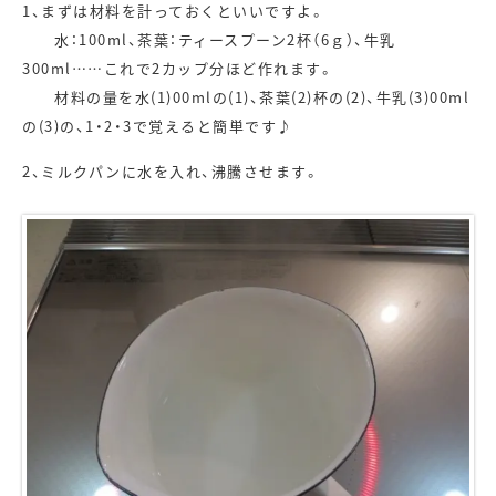
1、まずは材料を計っておくといいですよ。
水：100ml、茶葉：ティースプーン2杯（6ｇ）、牛乳
300ml……これで2カップ分ほど作れます。
材料の量を水(1)00mlの(1)、茶葉(2)杯の(2)、牛乳(3)00ml
の(3)の、1・2・3で覚えると簡単です♪
2、ミルクパンに水を入れ、沸騰させます。