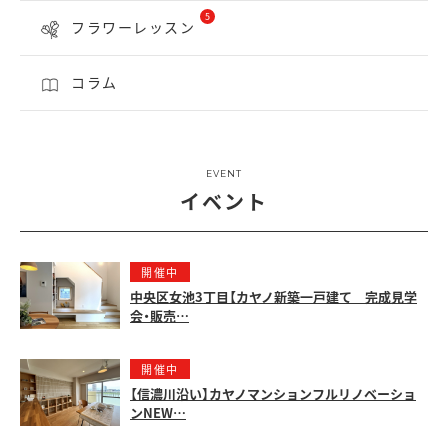
5
フラワーレッスン
コラム
EVENT
イベント
開催中
中央区女池3丁目【カヤノ新築一戸建て 完成見学
会・販売…
開催中
【信濃川沿い】カヤノマンションフルリノベーショ
ンNEW…