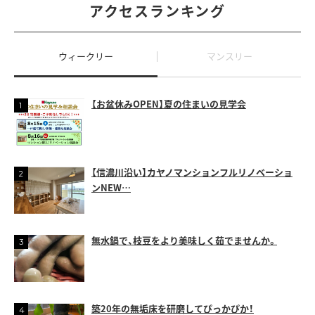
アクセスランキング
ウィークリー
マンスリー
【お盆休みOPEN】夏の住まいの見学会
【信濃川沿い】カヤノマンションフルリノベーショ
ンNEW…
無水鍋で、枝豆をより美味しく茹でませんか。
築20年の無垢床を研磨してぴっかぴか！