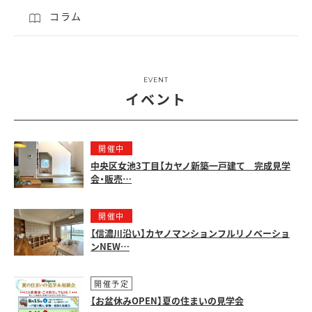
コラム
EVENT
イベント
開催中
中央区女池3丁目【カヤノ新築一戸建て 完成見学
会・販売…
開催中
【信濃川沿い】カヤノマンションフルリノベーショ
ンNEW…
開催予定
【お盆休みOPEN】夏の住まいの見学会