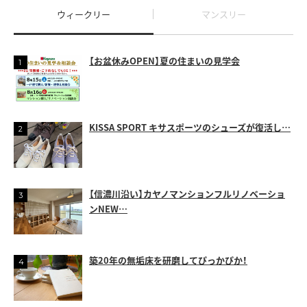
ウィークリー
マンスリー
【お盆休みOPEN】夏の住まいの見学会
KISSA SPORT キサスポーツのシューズが復活し…
【信濃川沿い】カヤノマンションフルリノベーショ
ンNEW…
築20年の無垢床を研磨してぴっかぴか！