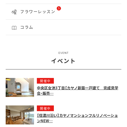
5
フラワーレッスン
コラム
EVENT
イベント
開催中
中央区女池3丁目【カヤノ新築一戸建て 完成見学
会・販売…
開催中
【信濃川沿い】カヤノマンションフルリノベーショ
ンNEW…