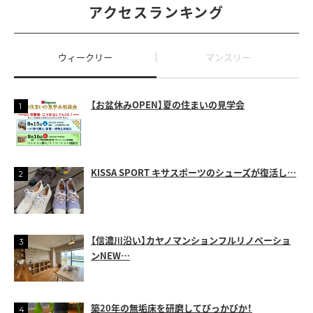
アクセスランキング
ウィークリー
マンスリー
【お盆休みOPEN】夏の住まいの見学会
KISSA SPORT キサスポーツのシューズが復活し…
【信濃川沿い】カヤノマンションフルリノベーショ
ンNEW…
築20年の無垢床を研磨してぴっかぴか！