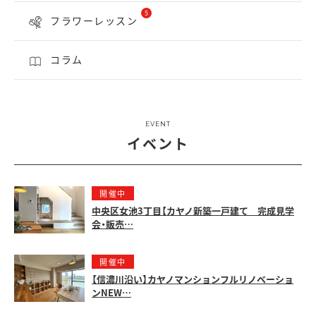
5
フラワーレッスン
コラム
EVENT
イベント
開催中
中央区女池3丁目【カヤノ新築一戸建て 完成見学
会・販売…
開催中
【信濃川沿い】カヤノマンションフルリノベーショ
ンNEW…