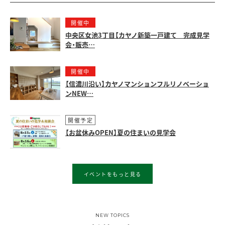
開催中
中央区女池3丁目【カヤノ新築一戸建て 完成見学
会・販売…
開催中
【信濃川沿い】カヤノマンションフルリノベーショ
ンNEW…
開催予定
【お盆休みOPEN】夏の住まいの見学会
イベントをもっと見る
NEW TOPICS