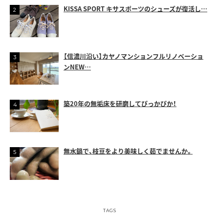
KISSA SPORT キサスポーツのシューズが復活し…
【信濃川沿い】カヤノマンションフルリノベーショ
ンNEW…
築20年の無垢床を研磨してぴっかぴか！
無水鍋で、枝豆をより美味しく茹でませんか。
TAGS