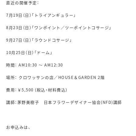
​直近の開催予定：
7
月
19
日（日）「トライアンギュラー」
8​月23日（日）「ワンポイント／ツーポイントコサージ」
9月
27
日（日）「ラウンドコサージ」
10
月
25
日（日）「ドーム」
​時間：
AM10:30
～
AM12:30
​場所： クロワッサンの店／
HOUSE
＆
GARDEN 2
階
費用：￥5,500
(税込・材料費込)
講師：茅野美樹子
日本フラワーデザイナー協会(NFD)
講師
お申込みは、