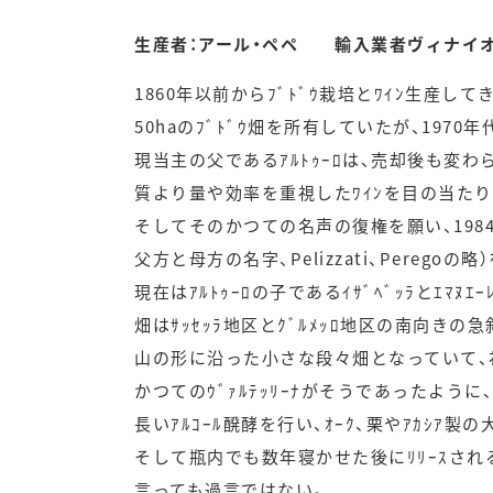
生産者：アール・ペペ 輸入業者ヴィナイ
1860年以前からﾌﾞﾄﾞｳ栽培とﾜｲﾝ生産してき
50haのﾌﾞﾄﾞｳ畑を所有していたが、197
現当主の父であるｱﾙﾄｩｰﾛは、売却後も変わらず
質より量や効率を重視したﾜｲﾝを目の当たりにし
そしてそのかつての名声の復権を願い、1984年に
父方と母方の名字、Pelizzati、Peregoの略
現在はｱﾙﾄｩｰﾛの子であるｲｻﾞﾍﾞｯﾗとｴﾏﾇ
畑はｻｯｾｯﾗ地区とｸﾞﾙﾒｯﾛ地区の南向きの
山の形に沿った小さな段々畑となっていて、ﾈｯﾋﾞ
かつてのｳﾞｧﾙﾃｯﾘｰﾅがそうであったように
長いｱﾙｺｰﾙ醗酵を行い、ｵｰｸ、栗やｱｶｼｱ製
そして瓶内でも数年寝かせた後にﾘﾘｰｽされる彼
言っても過言ではない。