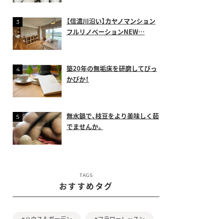
【信濃川沿い】カヤノマンション
フルリノベーションNEW…
築20年の無垢床を研磨してぴっ
かぴか！
無水鍋で、枝豆をより美味しく茹
でませんか。
TAGS
おすすめタグ
#ハウス＆ガーデン
#フラワーレッスン