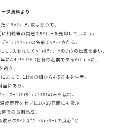
オータ資料より
たﾍﾟﾘｯﾂｧｰﾃｨ家はかつて、
0年代に相続等の問題でﾜｲﾅﾘｰを売却してしまう。
ﾍﾟﾘｯﾂｧｰﾃｨの名前でﾘﾘｰｽされる、
、失われゆくｳﾞｧﾙﾃｯﾘｰﾅのﾜｲﾝの伝統を憂い、
AR.PE.PE.（自身の名前であるArturoに、
）を創立、
ｴｰﾚによって、11haの畑から4-5万本を生産。
急斜面にあり、
ｵｰﾛ（ｷｱｳﾞｪﾝﾅｽｶ）のみを栽培。
、温度管理をせずに20-25日間にも及ぶ
の大樽での長期熟成、
らのﾜｲﾝは“ｳﾞｧﾙﾃｯﾘｰﾅの良心”と