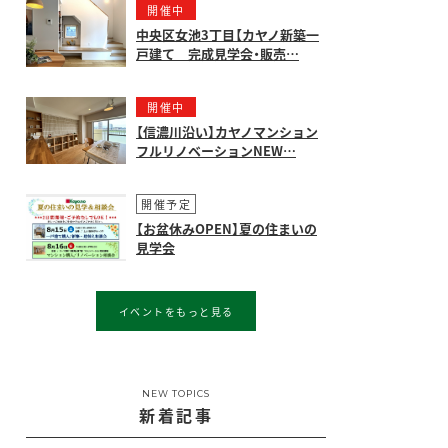
開催中
中央区女池3丁目【カヤノ新築一
戸建て 完成見学会・販売…
開催中
【信濃川沿い】カヤノマンション
フルリノベーションNEW…
開催予定
【お盆休みOPEN】夏の住まいの
見学会
イベントをもっと見る
NEW TOPICS
新着記事