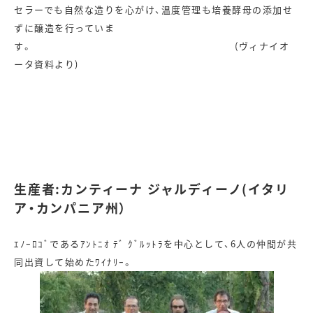
セラーでも自然な造りを心がけ、温度管理も培養酵母の添加せ
ずに醸造を行っていま
す。 (ヴィナイオ
ータ資料より)
生産者:カンティーナ ジャルディーノ(イタリ
ア・カンパニア州）
ｴﾉｰﾛｺﾞであるｱﾝﾄﾆｵ ﾃﾞ ｸﾞﾙｯﾄﾗを中心として、6人の仲間が共
同出資して始めたﾜｲﾅﾘｰ。