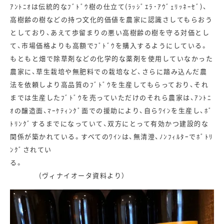
ｱﾝﾄﾆｵは伝統的なﾌﾞﾄﾞｳ樹の仕立て(ﾗｯｼﾞｴﾗ･ｱｳﾞｪﾘｯﾈｰｾﾞ)、
高樹齢の樹などの持つ文化的価値を農家に認識さしてもらおう
としており、あえて歩留まりの悪い高樹齢の樹を守る対価とし
て、市場価格よりも高額でﾌﾞﾄﾞｳを購入するようにしている。
もともと畑で除草剤などの化学的な薬剤を使用していなかった
農家に、草生栽培や無肥料での栽培など、さらに踏み込んだ農
法を依頼しより高品質のﾌﾞﾄﾞｳを生産してもらっており、それ
までは生産したﾌﾞﾄﾞｳを売っていただけのそれら農家は、ｱﾝﾄﾆ
ｵの醸造面、ﾏｰｹﾃｨﾝｸﾞ面での援助により、自らﾜｲﾝを生産し、ﾎﾞ
ﾄﾘﾝｸﾞするまでになっていて、双方にとって有効かつ建設的な
関係が築かれている。すべてのﾜｲﾝは、無清澄、ﾉﾝﾌｨﾙﾀｰでﾎﾞﾄﾘ
ﾝｸﾞされてい
る。
(ヴィナイオータ資料より）