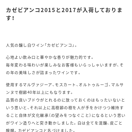
カゼビアンコ2015と2017が入荷しておりま
す！
人気の醸し白ワイン「カゼビアンコ」。
心地よい飲み口と華やかな香りが魅力的です。
毎年変わる味わいが楽しみなお客様もいらっしゃいますが、そ
の年の美味しさが詰まったワインです。
使用するマルヴァジーア、モスカート、オルトゥルーゴ、マルサ
ンヌで樹齢40年以上にもなります。
品質の良いブドウがとれるのに放っておくのはもったいないと
いう思いと、それ以上に高樹齢の樹を人が手をかけつつ維持す
ること自体が文化継承（の望みをつなぐこと）になるという思い
がワイン造りへと突き動かしました。白は全てを混醸、皮ごと
醗酵。カゼビアンコと名づけました。