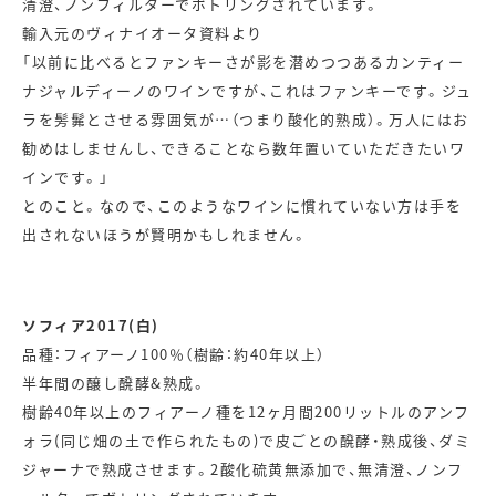
清澄、ノンフィルターでボトリングされています。
輸入元のヴィナイオータ資料より
「以前に比べるとファンキーさが影を潜めつつあるカンティー
ナジャルディーノのワインですが、これはファンキーです。ジュ
ラを髣髴とさせる雰囲気が…（つまり酸化的熟成）。万人にはお
勧めはしませんし、できることなら数年置いていただきたいワ
インです。」
とのこと。なので、このようなワインに慣れていない方は手を
出されないほうが賢明かもしれません。
ソフィア2017(白)
品種：フィアーノ100％（樹齢：約40年以上）
半年間の醸し醗酵&熟成。
樹齢40年以上のフィアーノ種を12ヶ月間200リットルのアンフ
ォラ(同じ畑の土で作られたもの)で皮ごとの醗酵・熟成後、ダミ
ジャーナで熟成させます。2酸化硫黄無添加で、無清澄、ノンフ