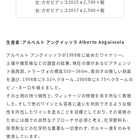
左:カゼビアンコ2015￥2,700＋税
右:カゼビアンコ2017￥2,500＋税
生産者：アルベルト アングイッソラ Alberto Anguissola
アルベルト アングイッソラが1998年に始めたワイナリー。
土壌や微気候などの調査の結果、現在の畑があるピアチェンツ
ァ南西部、トラーヴォの標高530～560m、南向きの険しい斜面
を選び、1998年に0.32ヘクタール、2000年に0.75ヘクタールの
ピノ・ネーロを植えました。
その土地の持つ個性と、ヴィンテージの特徴を余す所なく表現
した、そして他のワインとも容易に違いを判別できるような個
性を内包したワインを造ることを目標としており、その実現の
ためには畑での自然なアプローチが必須と考え、化学肥料も、
除草剤などの化学的な農薬も一切使わず、ボルドー液をのみを
使用しています。