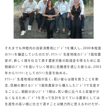
それまでも仲間内の自家消費用にﾌﾞﾄﾞｳを購入し、2000本程度
のﾜｲﾝを醸造していたのだが、ﾀｳﾗｰｼﾞ生産地域のﾌﾞﾄﾞｳ栽培農
家が、新しく畑を仕立て直す農家対象の助成金を得るために高
樹齢のﾌﾞﾄﾞｳを抜いていく現状に危機感を感じた彼らは、2003
年からﾜｲﾅﾘｰとしてのﾜｲﾝ生産を始める。
ﾀｳﾗｰｼﾞ生産地域は地価が高く、若い彼らは畑を買うことを断
念、信頼の置けるﾌﾞﾄﾞｳ栽培農家から購入したﾌﾞﾄﾞｳで生産す
ることに。樹齢の古いﾌﾞﾄﾞｳ樹は、若い樹に比べると収量が少
なくなるため、ﾌﾞﾄﾞｳを売って生計を立てている農家としては
生産性の高い畑に仕立て直すことは魅力的に思えるわけだが、