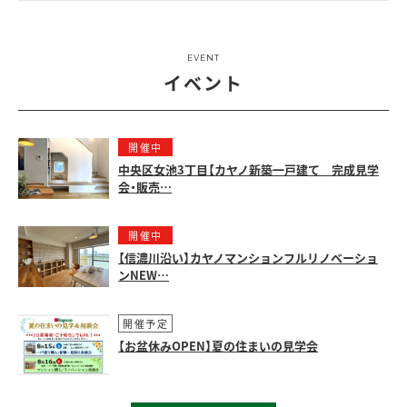
EVENT
イベント
開催中
中央区女池3丁目【カヤノ新築一戸建て 完成見学
会・販売…
開催中
【信濃川沿い】カヤノマンションフルリノベーショ
ンNEW…
開催予定
【お盆休みOPEN】夏の住まいの見学会