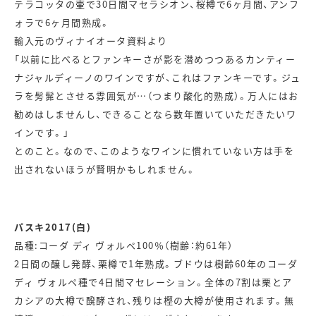
テラコッタの壷で30日間マセラシオン、桜樽で6ヶ月間、アンフ
ォラで6ヶ月間熟成。
輸入元のヴィナイオータ資料より
「以前に比べるとファンキーさが影を潜めつつあるカンティー
ナジャルディーノのワインですが、これはファンキーです。ジュ
ラを髣髴とさせる雰囲気が…（つまり酸化的熟成）。万人にはお
勧めはしませんし、できることなら数年置いていただきたいワ
インです。」
とのこと。なので、このようなワインに慣れていない方は手を
出されないほうが賢明かもしれません。
パスキ2017(白)
品種:コーダ ディ ヴォルペ100％（樹齢：約61年）
2日間の醸し発酵、栗樽で1年熟成。ブドウは樹齢60年のコーダ
ディ ヴォルペ種で4日間マセレーション。全体の7割は栗とア
カシアの大樽で醗酵され、残りは樫の大樽が使用されます。無