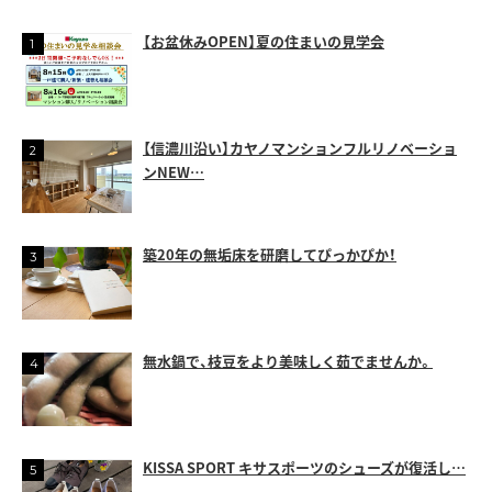
【お盆休みOPEN】夏の住まいの見学会
【信濃川沿い】カヤノマンションフルリノベーショ
ンNEW…
築20年の無垢床を研磨してぴっかぴか！
無水鍋で、枝豆をより美味しく茹でませんか。
KISSA SPORT キサスポーツのシューズが復活し…