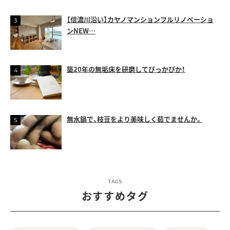
【信濃川沿い】カヤノマンションフルリノベーショ
ンNEW…
築20年の無垢床を研磨してぴっかぴか！
無水鍋で、枝豆をより美味しく茹でませんか。
TAGS
おすすめタグ