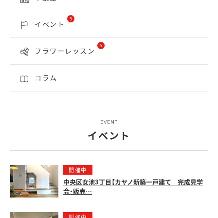
5
イベント
5
フラワーレッスン
コラム
EVENT
イベント
開催中
中央区女池3丁目【カヤノ新築一戸建て 完成見学
会・販売…
開催中