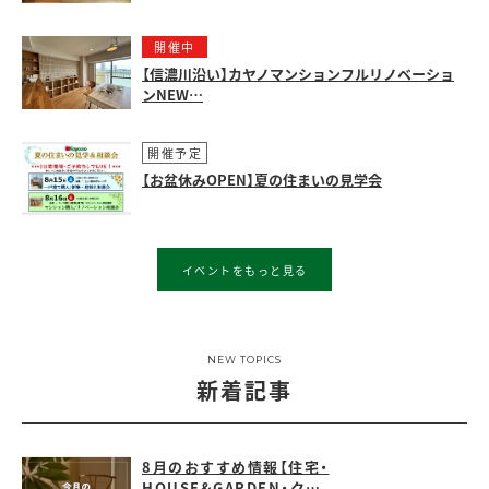
開催中
【信濃川沿い】カヤノマンションフルリノベーショ
ンNEW…
開催予定
【お盆休みOPEN】夏の住まいの見学会
イベントをもっと見る
NEW TOPICS
新着記事
8月のおすすめ情報【住宅・
HOUSE&GARDEN・ク…