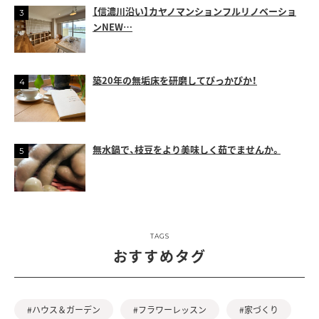
【信濃川沿い】カヤノマンションフルリノベーショ
ンNEW…
築20年の無垢床を研磨してぴっかぴか！
無水鍋で、枝豆をより美味しく茹でませんか。
TAGS
おすすめタグ
#ハウス＆ガーデン
#フラワーレッスン
#家づくり