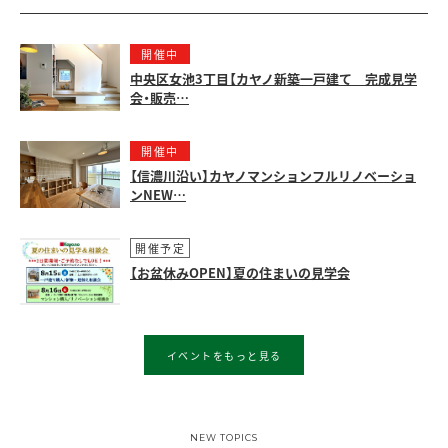
開催中
中央区女池3丁目【カヤノ新築一戸建て 完成見学
会・販売…
開催中
【信濃川沿い】カヤノマンションフルリノベーショ
ンNEW…
開催予定
【お盆休みOPEN】夏の住まいの見学会
イベントをもっと見る
NEW TOPICS