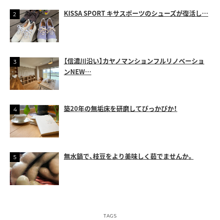
KISSA SPORT キサスポーツのシューズが復活し…
【信濃川沿い】カヤノマンションフルリノベーショ
ンNEW…
築20年の無垢床を研磨してぴっかぴか！
無水鍋で、枝豆をより美味しく茹でませんか。
TAGS