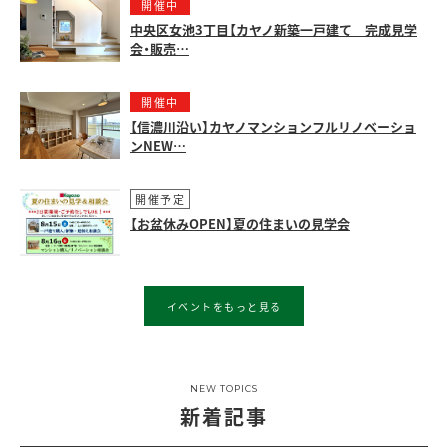
開催中
中央区女池3丁目【カヤノ新築一戸建て 完成見学
会・販売…
開催中
【信濃川沿い】カヤノマンションフルリノベーショ
ンNEW…
開催予定
【お盆休みOPEN】夏の住まいの見学会
イベントをもっと見る
NEW TOPICS
新着記事