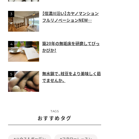
【信濃川沿い】カヤノマンション
フルリノベーションNEW…
築20年の無垢床を研磨してぴっ
かぴか！
無水鍋で、枝豆をより美味しく茹
でませんか。
TAGS
おすすめタグ
#ハウス＆ガーデン
#フラワーレッスン