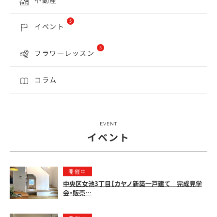
5
イベント
5
フラワーレッスン
コラム
EVENT
イベント
開催中
中央区女池3丁目【カヤノ新築一戸建て 完成見学
会・販売…