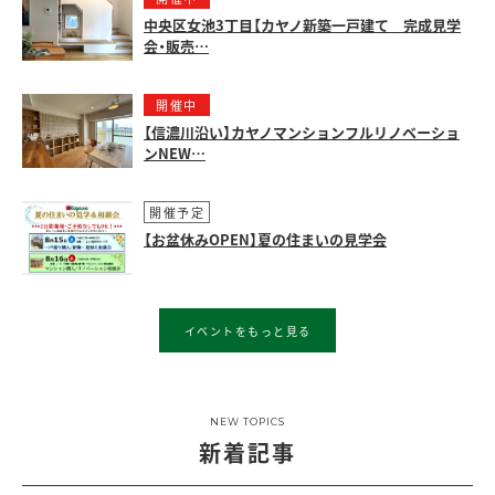
中央区女池3丁目【カヤノ新築一戸建て 完成見学
会・販売…
開催中
【信濃川沿い】カヤノマンションフルリノベーショ
ンNEW…
開催予定
【お盆休みOPEN】夏の住まいの見学会
イベントをもっと見る
NEW TOPICS
新着記事