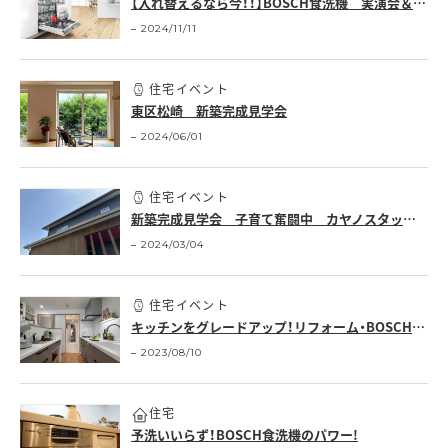
【入れ替えるなら今！！】BOSCH食洗機 実演会＆相談会
2024/11/11
住宅イベント
東区松崎 新築完成見学会
2024/06/01
住宅イベント
新築完成見学会 子育て奮闘中 カヤノスタッフの家
2024/03/04
住宅イベント
キッチンをグレードアップ！リフォーム・BOSCH相談会！
2023/08/10
住宅
予洗いいらず！BOSCH食洗機のパワー!