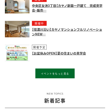
中央区女池3丁目【カヤノ新築一戸建て 完成見学
会・販売…
開催中
【信濃川沿い】カヤノマンションフルリノベーショ
ンNEW…
開催予定
【お盆休みOPEN】夏の住まいの見学会
イベントをもっと見る
NEW TOPICS
新着記事