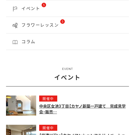
5
イベント
5
フラワーレッスン
コラム
EVENT
イベント
開催中
中央区女池3丁目【カヤノ新築一戸建て 完成見学
会・販売…
開催中