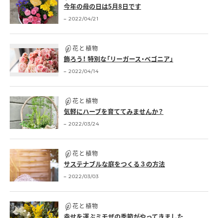
今年の母の日は5月8日です
2022/04/21
花と植物
飾ろう！ 特別な「リーガース・ベゴニア」
2022/04/14
花と植物
気軽にハーブを育ててみませんか？
2022/03/24
花と植物
サステナブルな庭をつくる３の方法
2022/03/03
花と植物
幸せを運ぶミモザの季節がやってきました