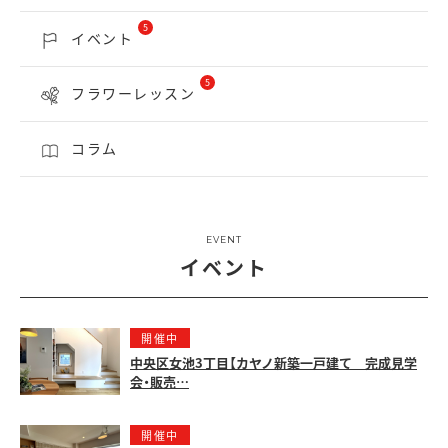
5
イベント
5
フラワーレッスン
コラム
EVENT
イベント
開催中
中央区女池3丁目【カヤノ新築一戸建て 完成見学
会・販売…
開催中