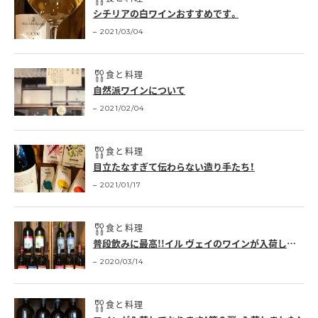
シチリアの白ワインおすすめです。
2021/03/04
食と料理
自然派ワインについて
2021/02/04
食と料理
目立たなすぎて伝わらない造り手たち！
2021/01/17
食と料理
普段飲みに最高!!イル ヴェイのワインが入荷しました！
2020/03/14
食と料理